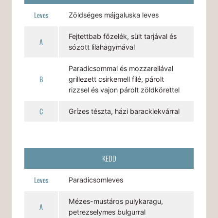
Leves
Zöldséges májgaluska leves
Fejtettbab főzelék, sült tarjával és
A
sózott lilahagymával
Paradicsommal és mozzarellával
B
grillezett csirkemell filé, párolt
rizzsel és vajon párolt zöldkörettel
C
Grízes tészta, házi baracklekvárral
KEDD
Leves
Paradicsomleves
Mézes-mustáros pulykaragu,
A
petrezselymes bulgurral