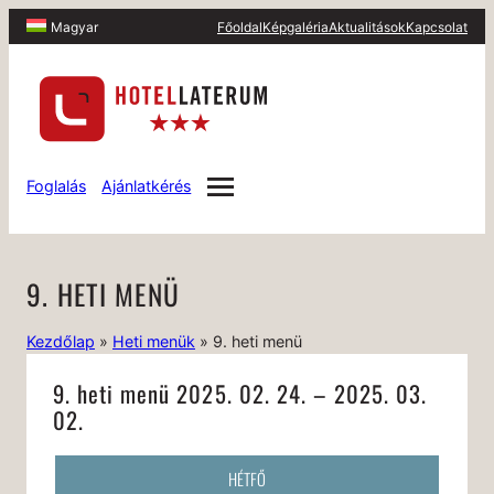
Főoldal
Képgaléria
Aktualitások
Kapcsolat
Magyar
Foglalás
Ajánlatkérés
9. HETI MENÜ
Kezdőlap
»
Heti menük
»
9. heti menü
9. heti menü 2025. 02. 24. – 2025. 03.
02.
HÉTFŐ