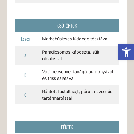
CSÜTÖRTÖK
Leves
Marhahúsleves lúdgége tésztával
Es
Paradicsomos káposzta, sült
A
oldalassal
Vasi pecsenye, favágó burgonyával
B
és friss salátával
Rántott füstölt sajt, párolt rizzsel és
C
tartármártással
PÉNTEK