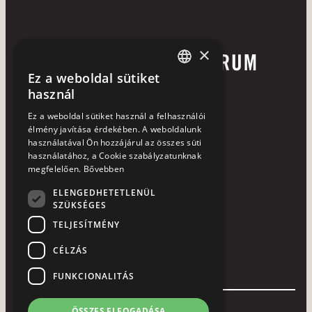
×
Ez a weboldal sütiket
HUNGARIAN
használ
ENGLISH
Ez a weboldal sütiket használ a felhasználói
élmény javítása érdekében. A weboldalunk
használatával Ön hozzájárul az összes süti
használatához, a Cookie szabályzatunknak
+36 72 252 113
megfelelően.
Bővebben
7633 Pécs, Hajnóczy u. 37-39.
ELENGEDHETETLENÜL
SZÜKSÉGES
laterum@laterum.hu
TELJESÍTMÉNY
NTAK azonosító: SZ19000531
CÉLZÁS
HASZNOS LINKEK
FUNKCIONALITÁS
Szobáink
Termeink
Heti menü
Áraink
Orfűi motelünk
RÓLUNK
ÖSSZES ELFOGADÁSA