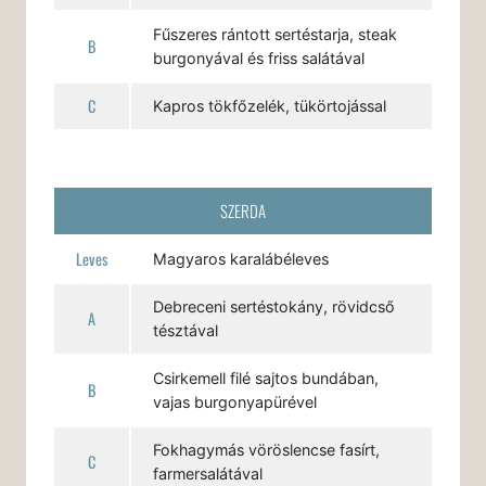
Fűszeres rántott sertéstarja, steak
B
burgonyával és friss salátával
C
Kapros tökfőzelék, tükörtojással
SZERDA
Leves
Magyaros karalábéleves
Debreceni sertéstokány, rövidcső
A
tésztával
Csirkemell filé sajtos bundában,
B
vajas burgonyapürével
Fokhagymás vöröslencse fasírt,
C
farmersalátával