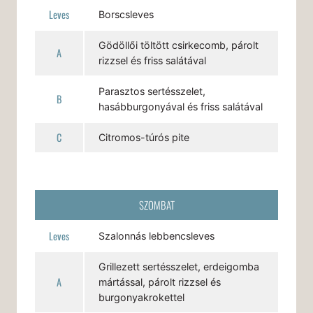
Leves
Borscsleves
Gödöllői töltött csirkecomb, párolt
A
rizzsel és friss salátával
Parasztos sertésszelet,
B
hasábburgonyával és friss salátával
C
Citromos-túrós pite
SZOMBAT
Leves
Szalonnás lebbencsleves
Grillezett sertésszelet, erdeigomba
A
mártással, párolt rizzsel és
burgonyakrokettel