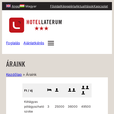
Főoldal
Képgaléria
Aktualitások
Kapcsolat
Angol
Magyar
Foglalás
Ajánlatkérés
ÁRAINK
Kezdőlap
»
Áraink
Ft / éj
Kétágyas
pótágyazható
3
25000
36000
49500
–
szoba