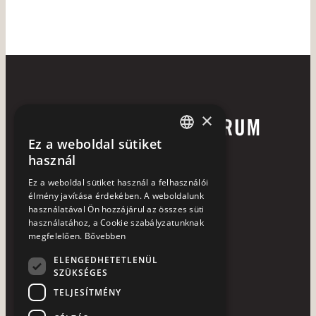
×
Ez a weboldal sütiket
HUNGARIAN
használ
ENGLISH
Ez a weboldal sütiket használ a felhasználói
élmény javítása érdekében. A weboldalunk
használatával Ön hozzájárul az összes süti
használatához, a Cookie szabályzatunknak
+36 72 252 113
megfelelően.
Bővebben
7633 Pécs, Hajnóczy u. 37-39.
ELENGEDHETETLENÜL
SZÜKSÉGES
laterum@laterum.hu
TELJESÍTMÉNY
NTAK azonosító: SZ19000531