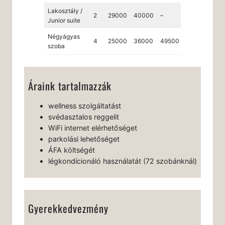
Lakosztály /
2
29000
40000
–
–
Junior suite
Négyágyas
4
25000
36000
49500
62000
szoba
Áraink tartalmazzák
wellness szolgáltatást
svédasztalos reggelit
WiFi internet elérhetőséget
parkolási lehetőséget
ÁFA költségét
légkondícionáló használatát (72 szobánknál)
Gyerekkedvezmény