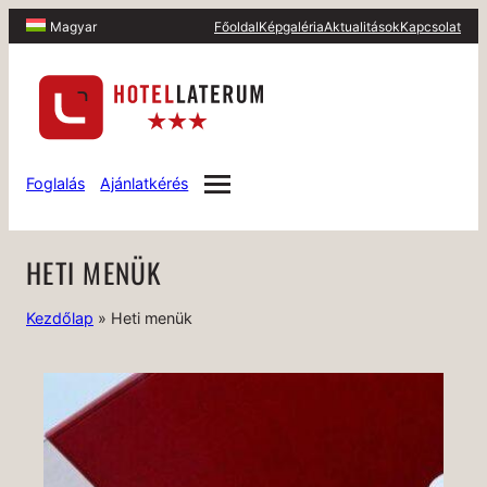
Főoldal
Képgaléria
Aktualitások
Kapcsolat
Magyar
Foglalás
Ajánlatkérés
HETI MENÜK
Kezdőlap
»
Heti menük