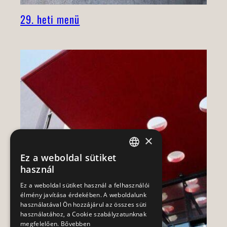
29. heti menü
×
Ez a weboldal sütiket
HUNGARIAN
használ
ENGLISH
Ez a weboldal sütiket használ a felhasználói
élmény javítása érdekében. A weboldalunk
használatával Ön hozzájárul az összes süti
használatához, a Cookie szabályzatunknak
megfelelően.
Bővebben