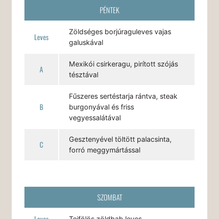
PÉNTEK
Zöldséges borjúraguleves vajas
Leves
galuskával
Mexikói csirkeragu, pirított szójás
A
tésztával
Fűszeres sertéstarja rántva, steak
B
burgonyával és friss
vegyessalátával
Gesztenyével töltött palacsinta,
C
forró meggymártással
SZOMBAT
Leves
Tejfölös zöldbab leves