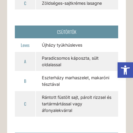
C
Zöldséges-sajtkrémes lasagne
CSÜTÖRTÖK
Leves
Újházy tyúkhúsleves
Paradicsomos káposzta, sült
A
Es
oldalassal
Eszterházy marhaszelet, makaróni
B
tésztával
Rántott füstölt sajt, párolt rizzsel és
C
tartármártással vagy
áfonyalekvárral