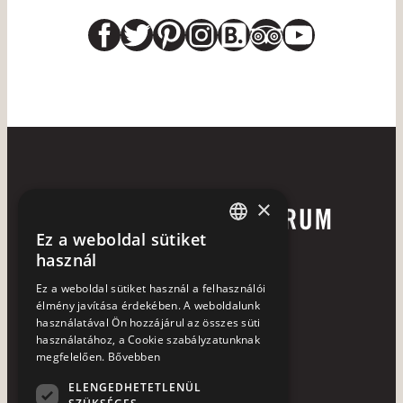
Facebook
Twitter
Pinterest
Instagram
Link
Link
YouTub
×
Ez a weboldal sütiket
HUNGARIAN
használ
ENGLISH
Ez a weboldal sütiket használ a felhasználói
élmény javítása érdekében. A weboldalunk
használatával Ön hozzájárul az összes süti
használatához, a Cookie szabályzatunknak
+36 72 252 113
megfelelően.
Bővebben
7633 Pécs, Hajnóczy u. 37-39.
ELENGEDHETETLENÜL