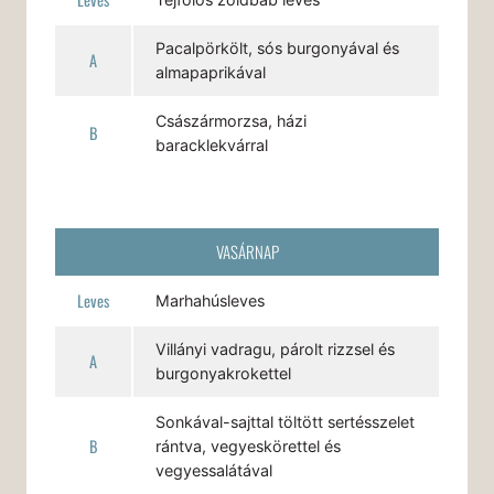
Pacalpörkölt, sós burgonyával és
A
almapaprikával
Császármorzsa, házi
B
baracklekvárral
VASÁRNAP
Leves
Marhahúsleves
Villányi vadragu, párolt rizzsel és
A
burgonyakrokettel
Sonkával-sajttal töltött sertésszelet
B
rántva, vegyeskörettel és
vegyessalátával