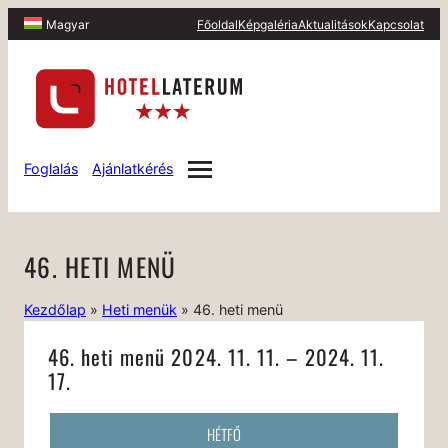
Főoldal
Képgaléria
Aktualitások
Kapcsolat
Magyar
Foglalás
Ajánlatkérés
46. HETI MENÜ
Kezdőlap
»
Heti menük
»
46. heti menü
46. heti menü 2024. 11. 11. – 2024. 11.
17.
HÉTFŐ