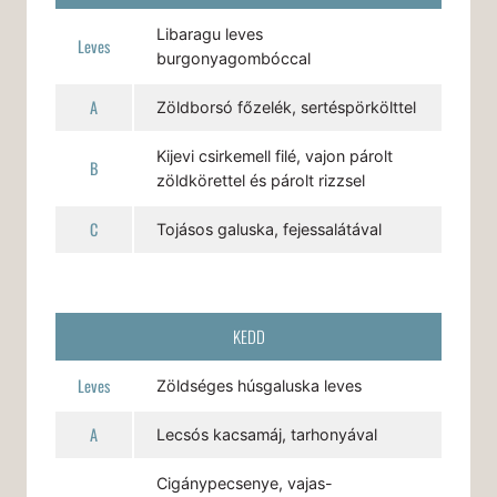
Libaragu leves
Leves
burgonyagombóccal
A
Zöldborsó főzelék, sertéspörkölttel
Kijevi csirkemell filé, vajon párolt
B
zöldkörettel és párolt rizzsel
C
Tojásos galuska, fejessalátával
KEDD
Leves
Zöldséges húsgaluska leves
A
Lecsós kacsamáj, tarhonyával
Cigánypecsenye, vajas-