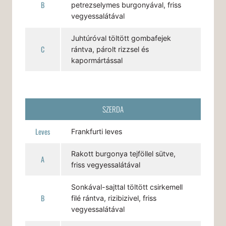
B
petrezselymes burgonyával, friss
vegyessalátával
Juhtúróval töltött gombafejek
C
rántva, párolt rizzsel és
kapormártással
SZERDA
Leves
Frankfurti leves
Rakott burgonya tejföllel sütve,
A
friss vegyessalátával
Sonkával-sajttal töltött csirkemell
B
filé rántva, rizibizivel, friss
vegyessalátával