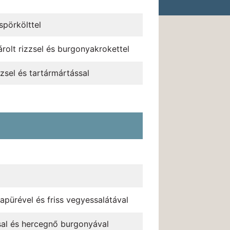
pörkölttel
rolt rizzsel és burgonyakrokettel
zzsel és tartármártással
yapürével és friss vegyessalátával
ssal és hercegnő burgonyával