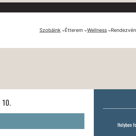
Szobáink
Étterem
Wellness
Rendezvén
 10.
Helyben f