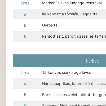
Leves
Marhahúsleves lúdgége tésztával
A
Kelkáposzta főzelék, vagdalttal
B
Gyros tál
C
Rántott sajt, párolt rizzsel és tartá
PÉNTEK
Leves
Tárkonyos csirkeragu leves
A
Harcsapaprikás, kapros-túrós csus
B
Borzas sertésszelet, pirított burgon
C
Szalagos fánk, házi baracklekvárral