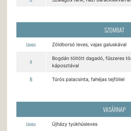
SZOMBAT
Leves
Zöldborsó leves, vajas galuskával
Bogdán töltött dagadó, fűszeres tö
A
káposztával
B
Túrós palacsinta, fahéjas tejföllel
VASÁRNAP
Leves
Újházy tyúkhúsleves