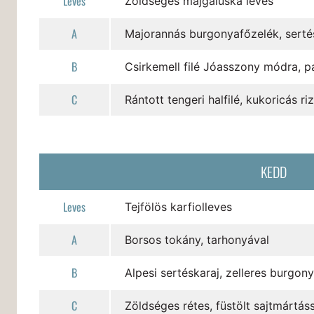
Leves
Zöldséges májgaluska leves
A
Majorannás burgonyafőzelék, sertés
B
Csirkemell filé Jóasszony módra, pá
C
Rántott tengeri halfilé, kukoricás ri
KEDD
Leves
Tejfölös karfiolleves
A
Borsos tokány, tarhonyával
B
Alpesi sertéskaraj, zelleres burgon
C
Zöldséges rétes, füstölt sajtmártá