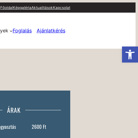
Főoldal
Képgaléria
Aktualitások
Kapcsolat
yek
Foglalás
Ajánlatkérés
Es
ÁRAK
ogyasztás
2600 Ft