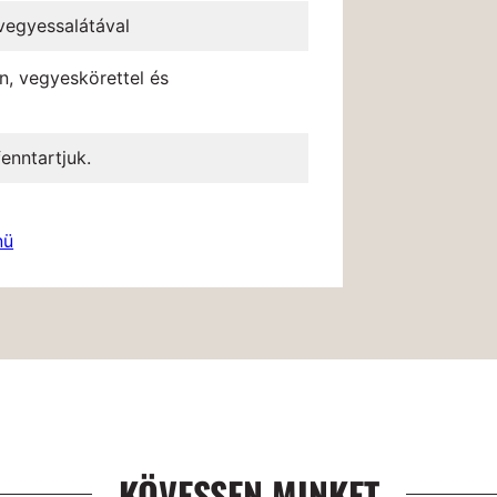
 vegyessalátával
n, vegyeskörettel és
enntartjuk.
nü
KÖVESSEN MINKET