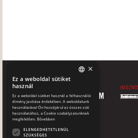
×
Ez a weboldal sütiket
HUNGARIAN
használ
HASZNOS
ENGLISH
Ez a weboldal sütiket használ a felhasználói
Szobáink
Termeink
Heti menü
Áraink
Orfűi mot
élmény javítása érdekében. A weboldalunk
használatával Ön hozzájárul az összes süti
használatához, a Cookie szabályzatunknak
megfelelően.
Bővebben
ELENGEDHETETLENÜL
SZÜKSÉGES
+36 72 252 113