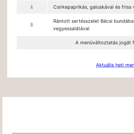
A
Csirkepaprikás, galuskával és friss
Rántott sertésszelet Bécsi bundába
B
vegyessalátával
A menüváltoztatás jogát f
Aktuális heti me