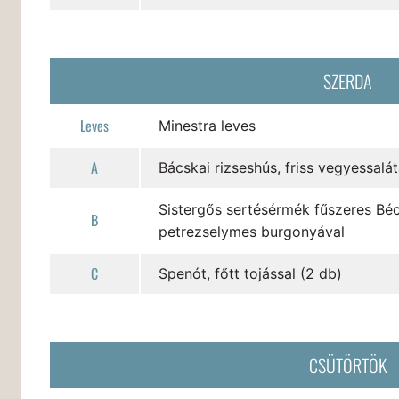
SZERDA
Leves
Minestra leves
A
Bácskai rizseshús, friss vegyessalát
Sistergős sertésérmék fűszeres Béc
B
petrezselymes burgonyával
C
Spenót, főtt tojással (2 db)
CSÜTÖRTÖK