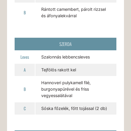
Rántott camembert, párolt rizzsel
B
és áfonyalekvárral
SZERDA
Leves
Szalonnás lebbencsleves
A
Tejfölös rakott kel
Hannoveri pulykamell filé,
B
burgonyapürével és friss
vegyessalátával
C
Sóska főzelék, főtt tojással (2 db)