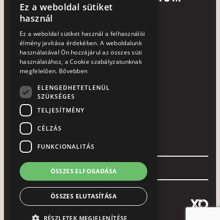
Ez a weboldal sütiket
HUNGARIAN
használ
ENGLISH
Ez a weboldal sütiket használ a felhasználói
élmény javítása érdekében. A weboldalunk
használatával Ön hozzájárul az összes süti
használatához, a Cookie szabályzatunknak
+36 72 252 113
megfelelően.
Bővebben
7633 Pécs, Hajnóczy u. 37-39.
ELENGEDHETETLENÜL
SZÜKSÉGES
laterum@laterum.hu
TELJESÍTMÉNY
NTAK azonosító: SZ19000531
CÉLZÁS
HASZNOS LINKEK
FUNKCIONALITÁS
Szobáink
Termeink
Heti menü
Áraink
Orfűi motelünk
RÓLUNK
ÖSSZES ELFOGADÁSA
Kapcsolat
Hotel
Környezettudatosság
Beruházásaink
Adatvédelmi nyilatkozat
Panaszbejelentés
Pályázatok
ÖSSZES ELUTASÍTÁSA
Copyright 2015 – 2023 © Laterum Kft.
RÉSZLETEK MEGJELENÍTÉSE