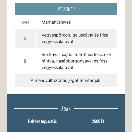
VASÁRNAP
Leves
Marhahúsleves
Vegyespörkölt, galuskával és friss
A
vegyessalátával
Sonkával, sajttal töltött sertésszelet
B
rántva, hasábburgonyával és friss
vegyessalátával
A menüváltoztatás jogát fenntartjuk.
ÁRAK
Helyben fogyasztás
2600 Ft