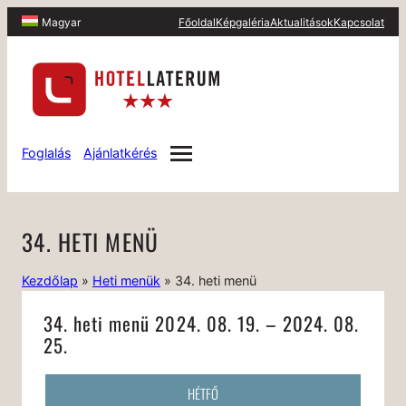
Főoldal
Képgaléria
Aktualitások
Kapcsolat
Magyar
Foglalás
Ajánlatkérés
34. HETI MENÜ
Kezdőlap
»
Heti menük
»
34. heti menü
34. heti menü 2024. 08. 19. – 2024. 08.
25.
HÉTFŐ