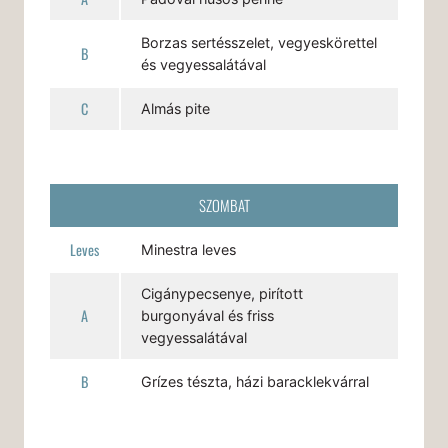
Borzas sertésszelet, vegyeskörettel
B
és vegyessalátával
C
Almás pite
SZOMBAT
Leves
Minestra leves
Cigánypecsenye, pirított
A
burgonyával és friss
vegyessalátával
B
Grízes tészta, házi baracklekvárral