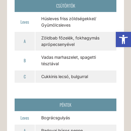
CSÜTÖRTÖK
Húsleves friss zöldségekkel/
Leves
Gyümölcsleves
Es
Zöldbab főzelék, fokhagymás
A
aprópecsenyével
Vadas marhaszelet, spagetti
B
tésztával
C
Cukkinis lecsó, bulgurral
PÉNTEK
Leves
Bográcsgulyás
A
Padovai húsos penne