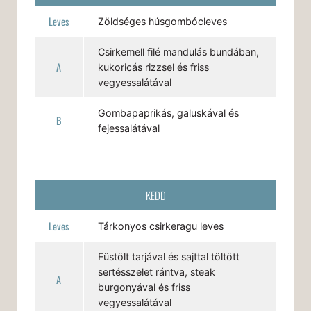
Leves
Zöldséges húsgombócleves
Csirkemell filé mandulás bundában,
A
kukoricás rizzsel és friss
vegyessalátával
Gombapaprikás, galuskával és
B
fejessalátával
KEDD
Leves
Tárkonyos csirkeragu leves
Füstölt tarjával és sajttal töltött
sertésszelet rántva, steak
A
burgonyával és friss
vegyessalátával