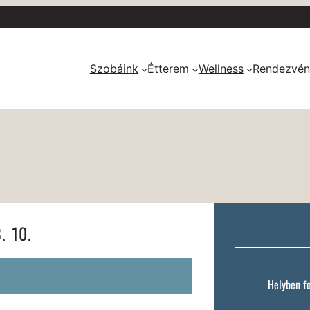
Szobáink
Étterem
Wellness
Rendezvén
. 10.
Helyben f