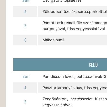
Leves
Csurgatott tojásleves
A
Zöldborsó főzelék, sertéspörkölttel
Rántott csirkemell filé szezámmag
B
burgonyával, friss vegyessalátával
C
Mákos nudli
KEDD
Leves
Paradicsom leves, betűtésztával/ 
A
Pásztortarhonyás hús, friss vegyess
Zengővárkonyi sertésszelet, fűszer
B
vegyessalátával