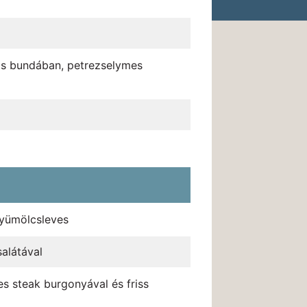
os bundában, petrezselymes
Gyümölcsleves
alátával
es steak burgonyával és friss