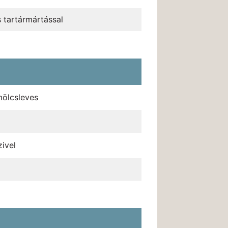
és tartármártással
mölcsleves
zivel