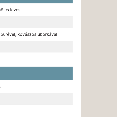
mölcs leves
apürével, kovászos uborkával
s