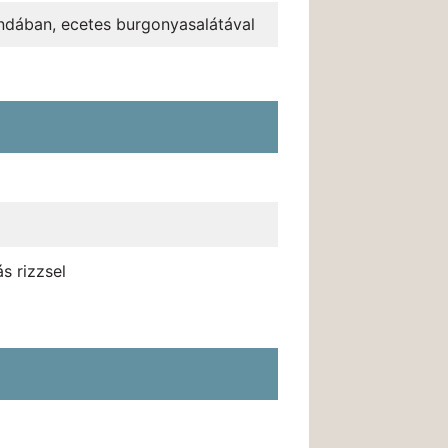
undában, ecetes burgonyasalátával
s rizzsel