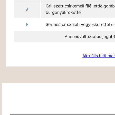
Grillezett csirkemell filé, erdeigomb
A
burgonyakrokettel
B
Sörmester szelet, vegyeskörettel é
A menüváltoztatás jogát f
Aktuális heti me