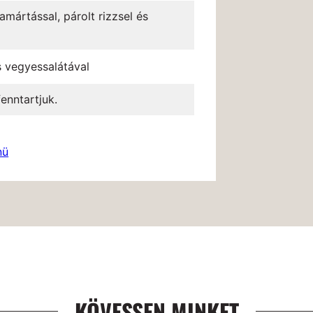
amártással, párolt rizzsel és
s vegyessalátával
enntartjuk.
nü
KÖVESSEN MINKET