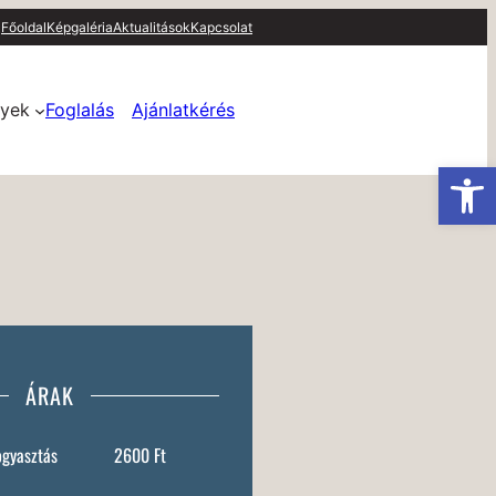
Főoldal
Képgaléria
Aktualitások
Kapcsolat
yek
Foglalás
Ajánlatkérés
Es
ÁRAK
ogyasztás
2600 Ft