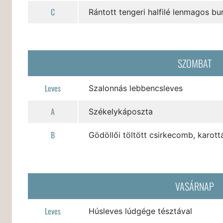
C
Rántott tengeri halfilé lenmagos b
SZOMBAT
Leves
Szalonnás lebbencsleves
A
Székelykáposzta
B
Gödöllői töltött csirkecomb, karottá
VASÁRNAP
Leves
Húsleves lúdgége tésztával