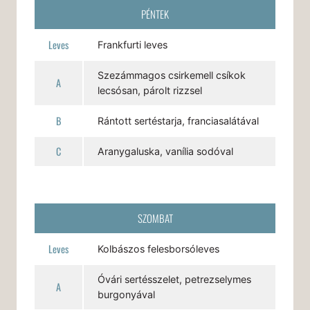
PÉNTEK
Leves
Frankfurti leves
Szezámmagos csirkemell csíkok
A
lecsósan, párolt rizzsel
B
Rántott sertéstarja, franciasalátával
C
Aranygaluska, vanília sodóval
SZOMBAT
Leves
Kolbászos felesborsóleves
Óvári sertésszelet, petrezselymes
A
burgonyával