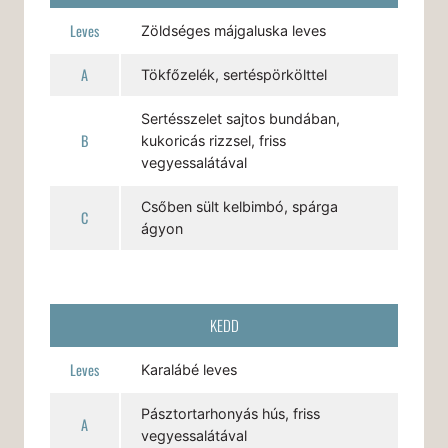
Leves
Zöldséges májgaluska leves
A
Tökfőzelék, sertéspörkölttel
Sertésszelet sajtos bundában,
B
kukoricás rizzsel, friss
vegyessalátával
Csőben sült kelbimbó, spárga
C
ágyon
KEDD
Leves
Karalábé leves
Pásztortarhonyás hús, friss
A
vegyessalátával