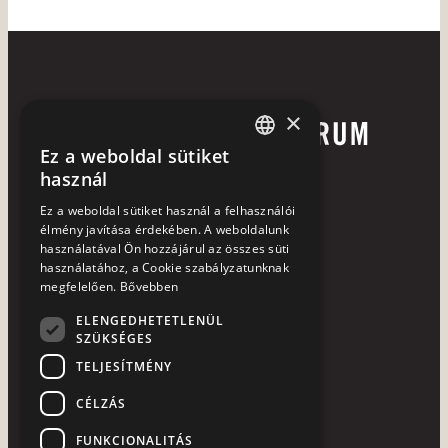
×
Ez a weboldal sütiket
HUNGARIAN
használ
ENGLISH
Ez a weboldal sütiket használ a felhasználói
élmény javítása érdekében. A weboldalunk
használatával Ön hozzájárul az összes süti
használatához, a Cookie szabályzatunknak
+36 72 252 113
megfelelően.
Bővebben
7633 Pécs, Hajnóczy u. 37-39.
ELENGEDHETETLENÜL
SZÜKSÉGES
laterum@laterum.hu
TELJESÍTMÉNY
NTAK azonosító: SZ19000531
CÉLZÁS
HASZNOS LINKEK
FUNKCIONALITÁS