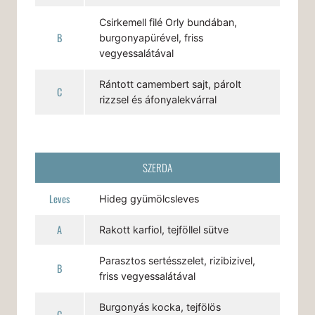
Csirkemell filé Orly bundában,
B
burgonyapürével, friss
vegyessalátával
Rántott camembert sajt, párolt
C
rizzsel és áfonyalekvárral
SZERDA
Leves
Hideg gyümölcsleves
A
Rakott karfiol, tejföllel sütve
Parasztos sertésszelet, rizibizivel,
B
friss vegyessalátával
Burgonyás kocka, tejfölös
C