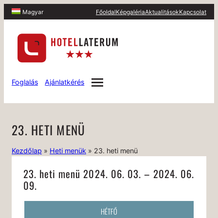
Főoldal
Képgaléria
Aktualitások
Kapcsolat
Magyar
Foglalás
Ajánlatkérés
23. HETI MENÜ
Kezdőlap
»
Heti menük
»
23. heti menü
23. heti menü 2024. 06. 03. – 2024. 06.
09.
HÉTFŐ