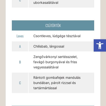
uborkasalátával
CSÜTÖRTÖK
Leves
Csontleves, lúdgége tésztával
Es
A
Chilisbab, lángossal
Zengővárkonyi sertésszelet,
B
favágó burgonyával és friss
vegyessalátával
Rántott gombafejek mandulás
C
bundában, párolt rizzsel és
tartármártással