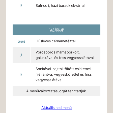
B
Sufnudli, házi baracklekvárral
VASÁRNAP
Leves
Húsleves cérnametélttel
Vörösboros marhapörkölt,
A
galuskával és friss vegyessalátával
Sonkával-sajttal töltött csirkemell
B
filé rántva, vegyeskörettel és friss
vegyessalátával
A menüváltoztatás jogát fenntartjuk.
Aktuális heti menü