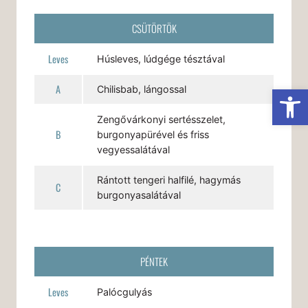
CSÜTÖRTÖK
Leves
Húsleves, lúdgége tésztával
A
Es
Chilisbab, lángossal
Zengővárkonyi sertésszelet,
B
burgonyapürével és friss
vegyessalátával
Rántott tengeri halfilé, hagymás
C
burgonyasalátával
PÉNTEK
Leves
Palócgulyás