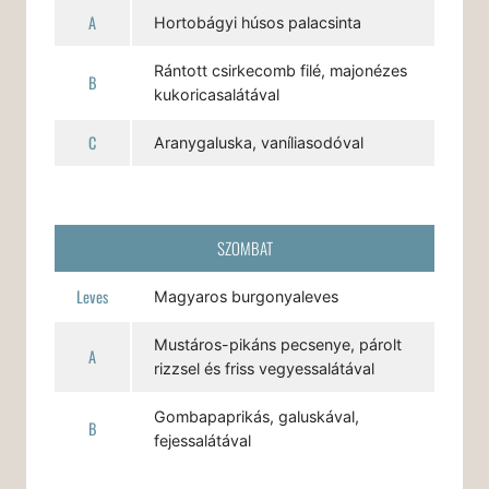
A
Hortobágyi húsos palacsinta
Rántott csirkecomb filé, majonézes
B
kukoricasalátával
C
Aranygaluska, vaníliasodóval
SZOMBAT
Leves
Magyaros burgonyaleves
Mustáros-pikáns pecsenye, párolt
A
rizzsel és friss vegyessalátával
Gombapaprikás, galuskával,
B
fejessalátával