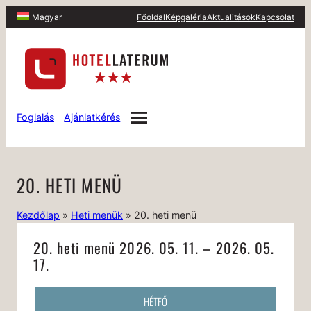
Főoldal
Képgaléria
Aktualitások
Kapcsolat
Magyar
Foglalás
Ajánlatkérés
20. HETI MENÜ
Kezdőlap
»
Heti menük
»
20. heti menü
20. heti menü 2026. 05. 11. – 2026. 05.
17.
HÉTFŐ