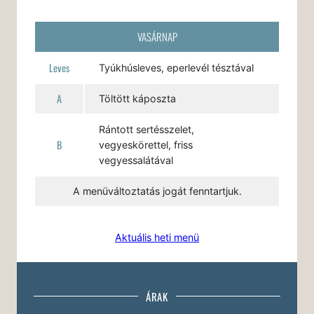
VASÁRNAP
Leves
Tyúkhúsleves, eperlevél tésztával
A
Töltött káposzta
Rántott sertésszelet,
B
vegyeskörettel, friss
vegyessalátával
A menüváltoztatás jogát fenntartjuk.
Aktuális heti menü
ÁRAK