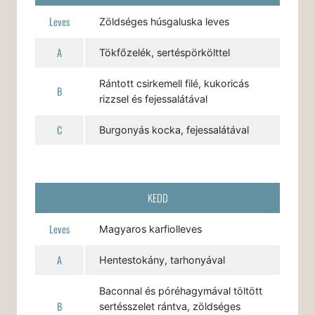
Leves
Zöldséges húsgaluska leves
A
Tökfőzelék, sertéspörkölttel
Rántott csirkemell filé, kukoricás
B
rizzsel és fejessalátával
C
Burgonyás kocka, fejessalátával
KEDD
Leves
Magyaros karfiolleves
A
Hentestokány, tarhonyával
Baconnal és póréhagymával töltött
B
sertésszelet rántva, zöldséges