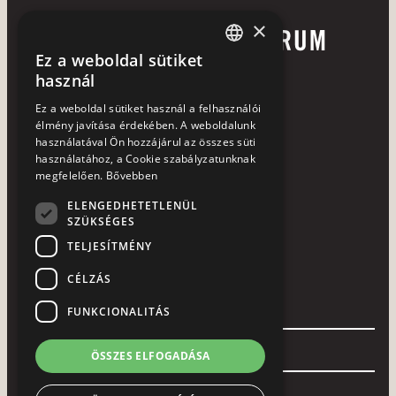
×
Ez a weboldal sütiket
HUNGARIAN
használ
ENGLISH
Ez a weboldal sütiket használ a felhasználói
élmény javítása érdekében. A weboldalunk
használatával Ön hozzájárul az összes süti
használatához, a Cookie szabályzatunknak
+36 72 252 113
megfelelően.
Bővebben
7633 Pécs, Hajnóczy u. 37-39.
ELENGEDHETETLENÜL
SZÜKSÉGES
laterum@laterum.hu
TELJESÍTMÉNY
NTAK azonosító: SZ19000531
CÉLZÁS
HASZNOS LINKEK
FUNKCIONALITÁS
Szobáink
Termeink
Heti menü
Áraink
Orfűi motelünk
RÓLUNK
ÖSSZES ELFOGADÁSA
Kapcsolat
Hotel
Környezettudatosság
Beruházásaink
Adatvédelmi nyilatkozat
Panaszbejelentés
Pályázatok