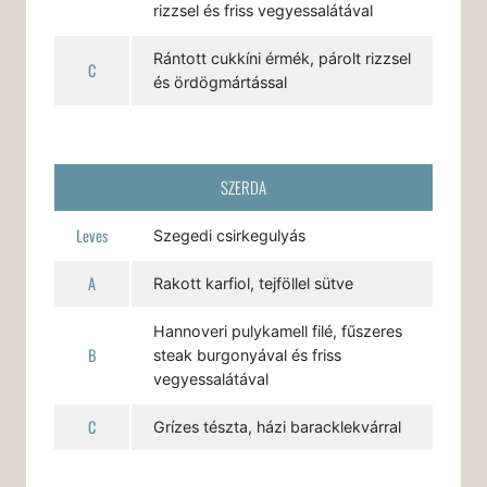
rizzsel és friss vegyessalátával
Rántott cukkíni érmék, párolt rizzsel
C
és ördögmártással
SZERDA
Leves
Szegedi csirkegulyás
A
Rakott karfiol, tejföllel sütve
Hannoveri pulykamell filé, fűszeres
B
steak burgonyával és friss
vegyessalátával
C
Grízes tészta, házi baracklekvárral